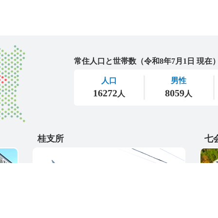
城里町
桂支所
七