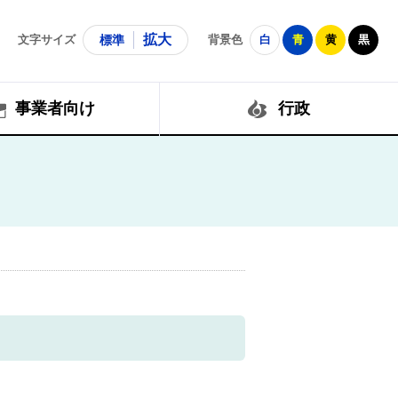
拡大
文字サイズ
標準
背景色
白
青
黄
黒
事業者向け
行政