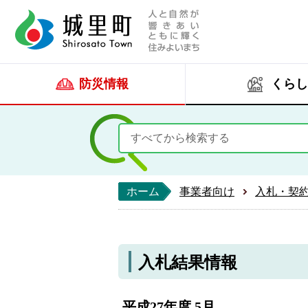
人と自然が響きあい
城里町ホー
防災情報
くらし
ホーム
事業者向け
入札・契
入札結果情報
平成27年度 5月