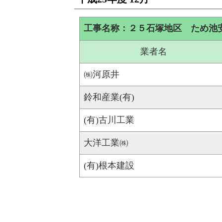
工事名称：２５石塚地区 ため池
業者名
㈱河原井
鈴和産業(有)
(有)古川工業
大洋工業㈱
(有)根本建設