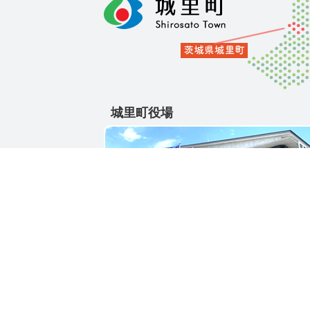
城里町役場
〒311-4391
茨城県東茨城郡城里町大字石塚1428-25
電話番号 / 029-288-3111(代)