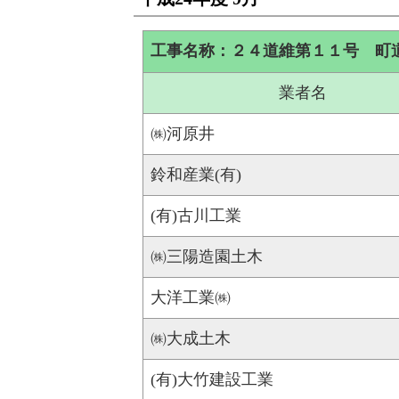
工事名称：２４道維第１１号 町
業者名
㈱河原井
鈴和産業(有)
(有)古川工業
㈱三陽造園土木
大洋工業㈱
㈱大成土木
(有)大竹建設工業