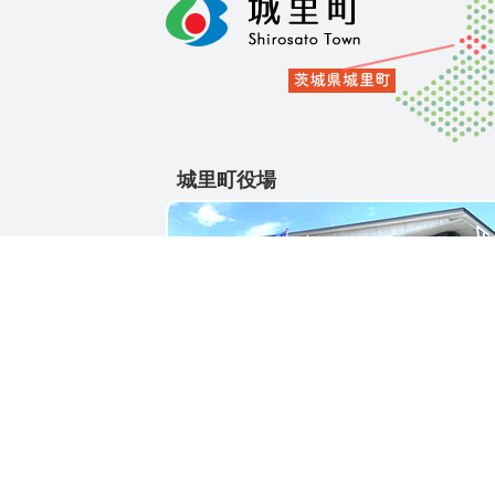
城里町役場
〒311-4391
茨城県東茨城郡城里町大字石塚1428-25
電話番号 / 029-288-3111(代)