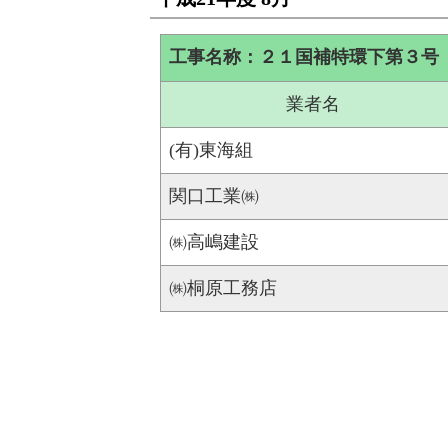
工事名称：２１国補特環下第３号
業者名
(有)東海組
関口工業㈱
㈱高嶋建設
㈱桐原工務店