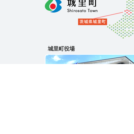
城里町役場
〒311-4391
茨城県東茨城郡城里町大字石塚1428-25
電話番号 / 029-288-3111(代)