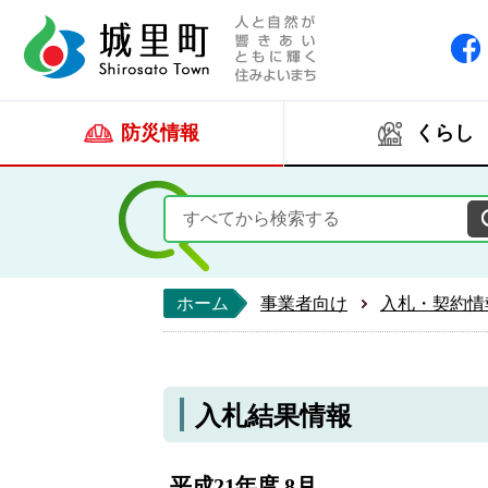
人と自然が響きあい
城里町ホー
防災情報
くらし
ホーム
事業者向け
入札・契約情
入札結果情報
平成21年度 8月