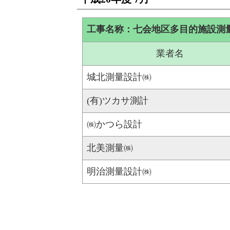
工事名称：七会地区多目的施設測
業者名
城北測量設計㈱
(有)ツカサ測計
㈱かつら設計
北美測量㈱
明治測量設計㈱