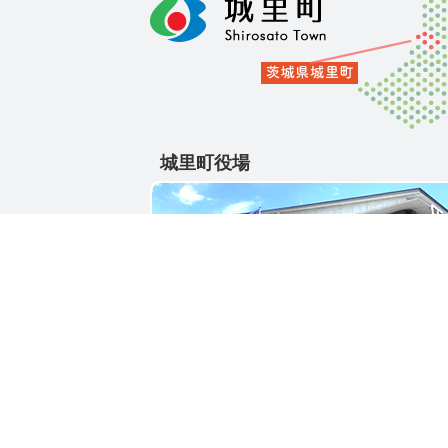
城里町役場
〒311-4391
茨城県東茨城郡城里町大字石塚1428-25
電話番号 / 029-288-3111(代)