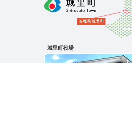
城里町役場
〒311-4391
茨城県東茨城郡城里町大字石塚1428-25
電話番号 / 029-288-3111(代)