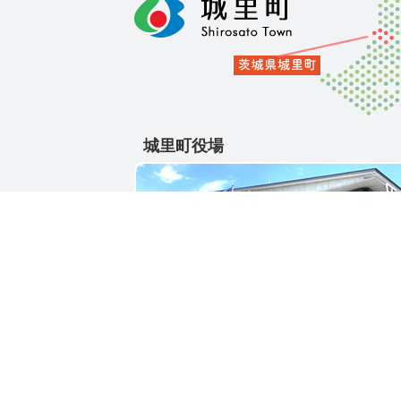
城里町役場
〒311-4391
茨城県東茨城郡城里町大字石塚1428-25
電話番号 / 029-288-3111(代)