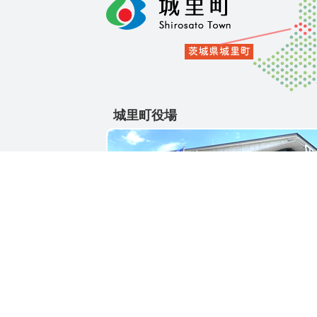
城里町役場
〒311-4391
茨城県東茨城郡城里町大字石塚1428-25
電話番号 / 029-288-3111(代)