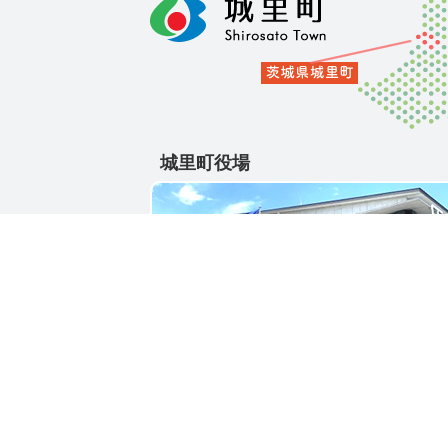
城里町役場
〒311-4391
茨城県東茨城郡城里町大字石塚1428-25
電話番号 / 029-288-3111(代)