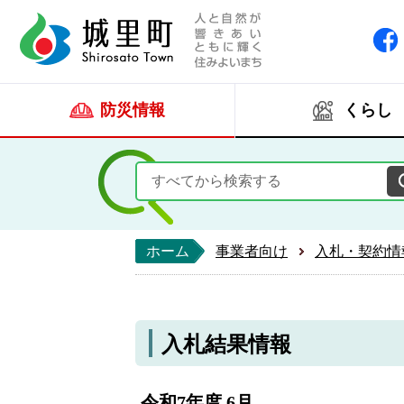
人と自然が響きあい
城里町ホー
防災情報
くらし
ホーム
事業者向け
入札・契約情
入札結果情報
令和7年度 6月