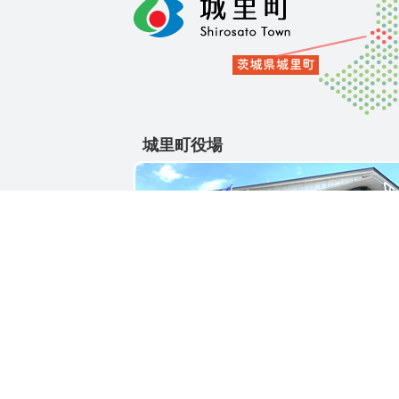
城里町役場
〒311-4391
茨城県東茨城郡城里町大字石塚1428-25
電話番号 / 029-288-3111(代)