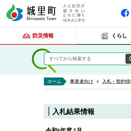
人と自然が響きあい
城里町ホー
防災情報
くらし
ホーム
事業者向け
入札・契約情
入札結果情報
令和6年度 5月