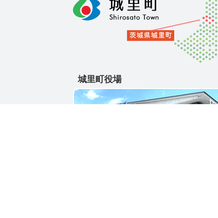
城里町役場
〒311-4391
茨城県東茨城郡城里町大字石塚1428-25
電話番号 / 029-288-3111(代)