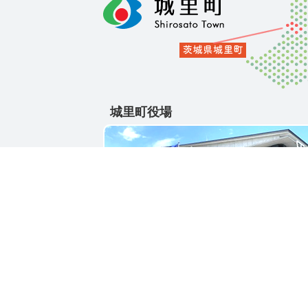
城里町役場
〒311-4391
茨城県東茨城郡城里町大字石塚1428-25
電話番号 / 029-288-3111(代)