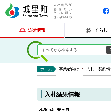
人と自然が響きあい
城里町ホー
防災情報
くらし
ホーム
事業者向け
入札・契約情
入札結果情報
令和3年度 7月