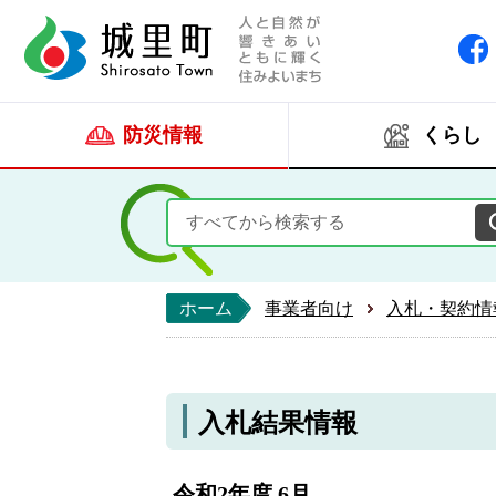
人と自然が響きあい
城里町ホー
防災情報
くらし
ホーム
事業者向け
入札・契約情
入札結果情報
令和2年度 6月