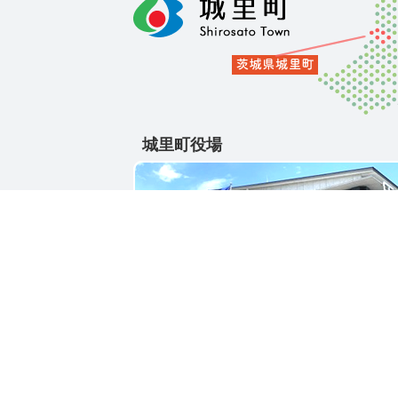
城里町役場
〒311-4391
茨城県東茨城郡城里町大字石塚1428-25
電話番号 / 029-288-3111(代)