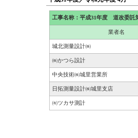
工事名称：平成31年度 道改委託第
業者名
城北測量設計㈱
㈱かつら設計
中央技術㈱城里営業所
日拓測量設計㈱城里支店
㈲ツカサ測計