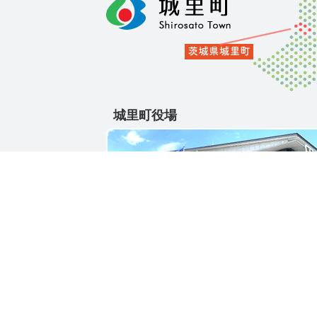
城里町役場
〒311-4391
茨城県東茨城郡城里町大字石塚1428-25
電話番号 / 029-288-3111(代)