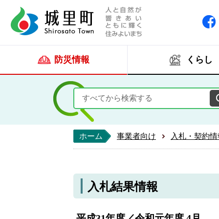
人と自然が響きあい
城里町ホー
防災情報
くらし
ホーム
事業者向け
入札・契約情
入札結果情報
平成31年度／令和元年度 4月