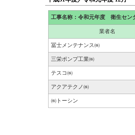
工事名称：令和元年度 衛生セン
業者名
冨士メンテナンス㈱
三栄ポンプ工業㈱
テスコ㈱
アクアテクノ㈱
㈱トーシン