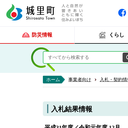
人と自然が響きあい
城里町ホー
防災情報
くらし
ホーム
事業者向け
入札・契約情
入札結果情報
平成31年度／令和元年度 12月