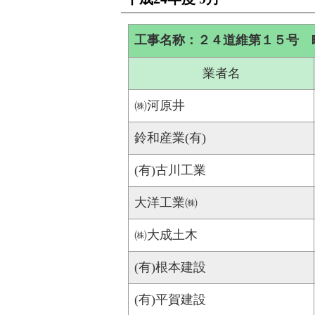
工事名称：２４道維第１５号 
業者名
㈱河原井
鈴和産業(有)
(有)古川工業
大洋工業㈱
㈱大成土木
(有)根本建設
(有)平賀建設