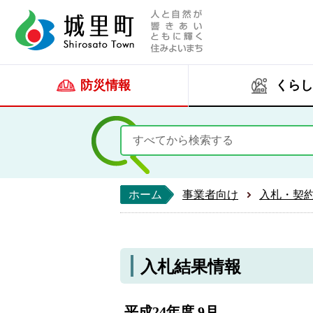
人と自然が響きあい
城里町ホー
防災情報
くらし
ホーム
事業者向け
入札・契
入札結果情報
平成24年度 9月