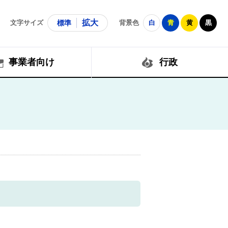
拡大
文字サイズ
標準
背景色
白
青
黄
黒
事業者向け
行政