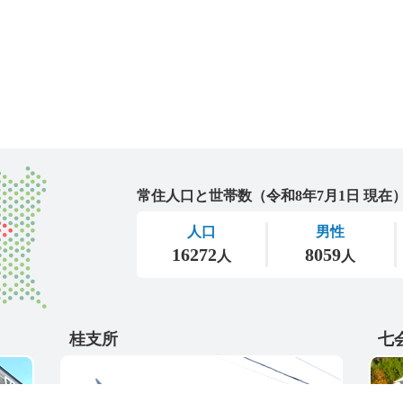
城里町
桂支所
七