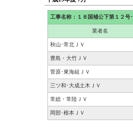
工事名称：１８国補公下第１２号
業者名
秋山･常北ＪＶ
豊島・大竹ＪＶ
菅原･東海組ＪＶ
三ツ和･大成土木ＪＶ
常総・常陸ＪＶ
岡部･根本ＪＶ