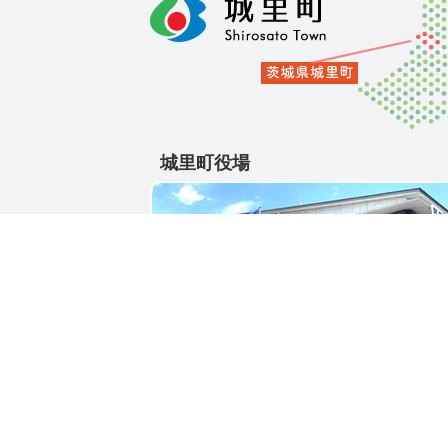
城里町役場
〒311-4391
茨城県東茨城郡城里町大字石塚1428-25
電話番号 / 029-288-3111(代)