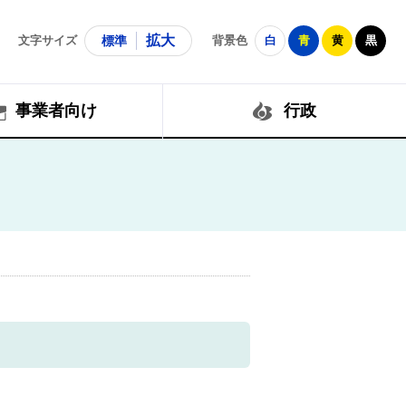
拡大
文字サイズ
標準
背景色
白
青
黄
黒
事業者向け
行政