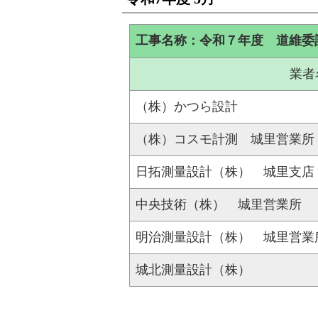
工事名称：令和７年度 道維委
業者
（株）かつら設計
（株）コスモ計測 城里営業所
日拓測量設計（株） 城里支店
中央技術（株） 城里営業所
明治測量設計（株） 城里営業
城北測量設計（株）