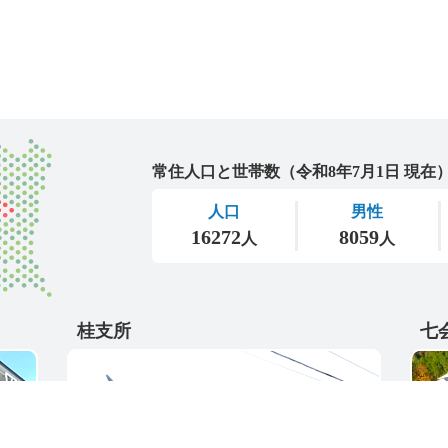
城里町
桂支所
七