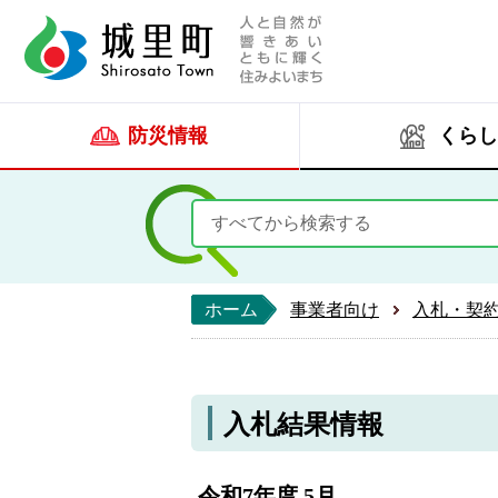
人と自然が響きあい
城里町ホー
防災情報
くらし
ホーム
事業者向け
入札・契
入札結果情報
令和7年度 5月