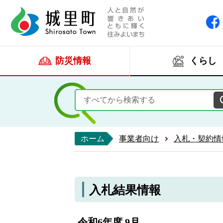
人と自然が響きあい
城里町ホー
防災情報
くらし
ホーム
事業者向け
入札・契約情
入札結果情報
令和6年度 9月