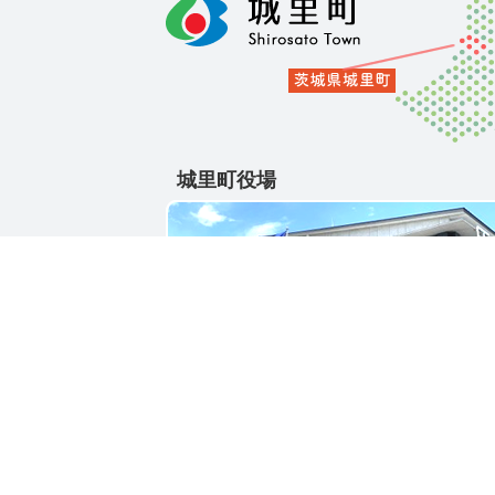
城里町役場
〒311-4391
茨城県東茨城郡城里町大字石塚1428-25
電話番号 / 029-288-3111(代)