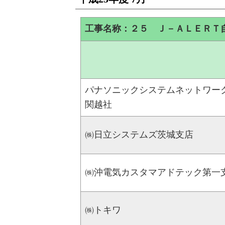
工事名称：２５ Ｊ－ＡＬＥＲＴ
パナソニックシステムネットワー
関越社
㈱日立システムズ茨城支店
㈱沖電気カスタマアドテック第一
㈱トキワ