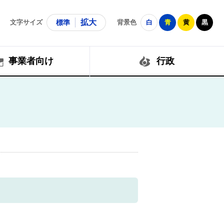
拡大
文字サイズ
標準
背景色
白
青
黄
黒
事業者向け
行政