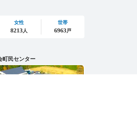
会町民センター
1-4402
県東茨城郡城里町大字小勝2268-3