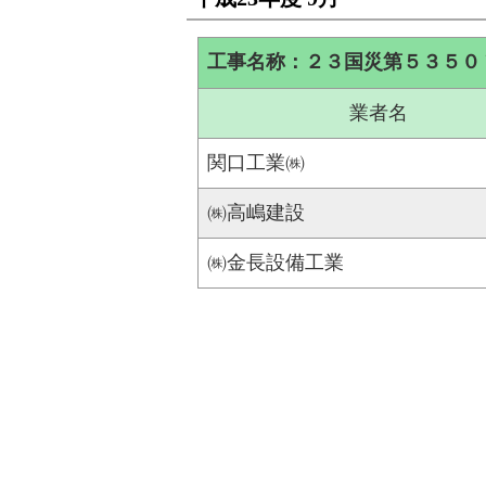
工事名称：２３国災第５３５０
業者名
関口工業㈱
㈱高嶋建設
㈱金長設備工業