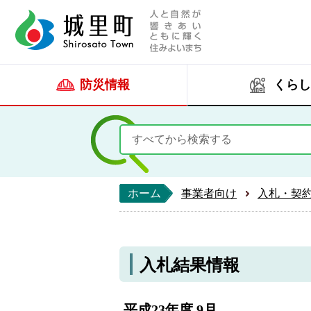
人と自然が響きあい
城里町ホー
防災情報
くらし
ホーム
事業者向け
入札・契
入札結果情報
平成23年度 9月