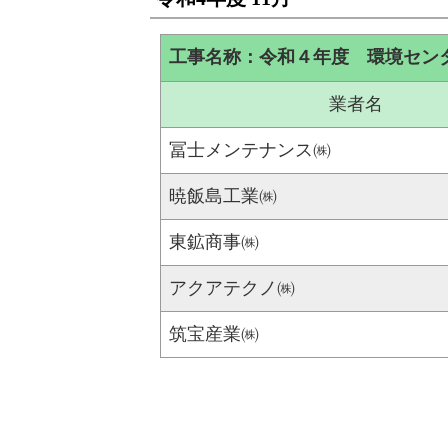
工事名称：令和４年度 環境セン
業者名
冨士メンテナンス㈱
暁飯島工業㈱
東鉱商事㈱
アクアテクノ㈱
筑宝産業㈱