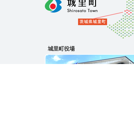
城里町役場
〒311-4391
茨城県東茨城郡城里町大字石塚1428-25
電話番号 / 029-288-3111(代)