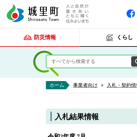
人と自然が響きあい
城里町ホー
防災情報
くらし
ホーム
事業者向け
入札・契約情
入札結果情報
令和2年度 7月