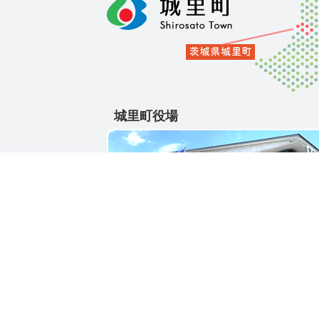
城里町役場
〒311-4391
茨城県東茨城郡城里町大字石塚1428-25
電話番号 / 029-288-3111(代)