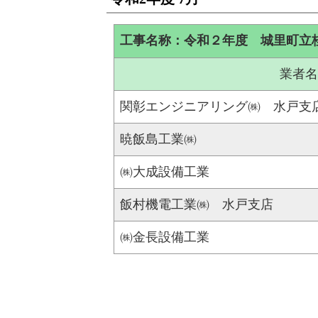
工事名称：令和２年度 城里町立
業者名
関彰エンジニアリング㈱ 水戸支
暁飯島工業㈱
㈱大成設備工業
飯村機電工業㈱ 水戸支店
㈱金長設備工業