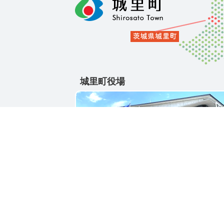
城里町役場
〒311-4391
茨城県東茨城郡城里町大字石塚1428-25
電話番号 / 029-288-3111(代)