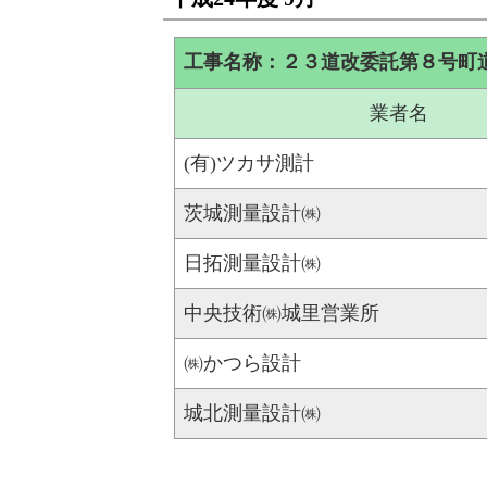
工事名称：２３道改委託第８号町
業者名
(有)ツカサ測計
茨城測量設計㈱
日拓測量設計㈱
中央技術㈱城里営業所
㈱かつら設計
城北測量設計㈱