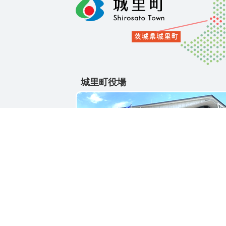
城里町役場
〒311-4391
茨城県東茨城郡城里町大字石塚1428-25
電話番号 / 029-288-3111(代)