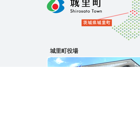
城里町役場
〒311-4391
茨城県東茨城郡城里町大字石塚1428-25
電話番号 / 029-288-3111(代)