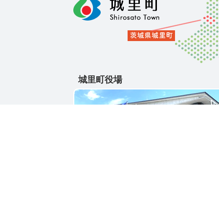
城里町役場
〒311-4391
茨城県東茨城郡城里町大字石塚1428-25
電話番号 / 029-288-3111(代)