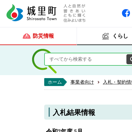
人と自然が響きあい
城里町ホー
防災情報
くらし
ホーム
事業者向け
入札・契約情
入札結果情報
令和7年度 5月