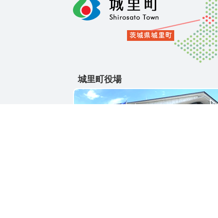
城里町役場
〒311-4391
茨城県東茨城郡城里町大字石塚1428-25
電話番号 / 029-288-3111(代)