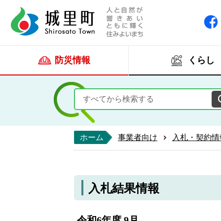
人と自然が響きあい
城里町ホー
防災情報
くらし
ホーム
事業者向け
入札・契約情
入札結果情報
令和6年度 9月