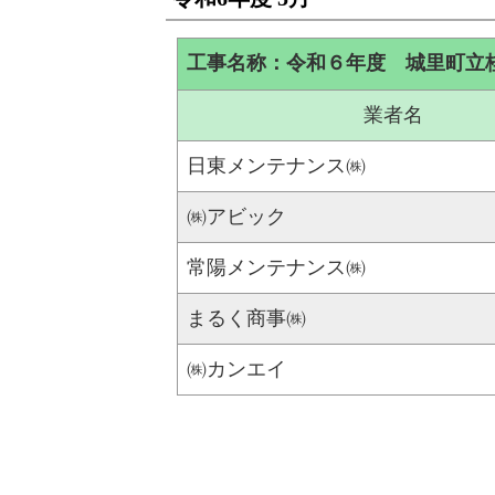
工事名称：令和６年度 城里町立
業者名
日東メンテナンス㈱
㈱アビック
常陽メンテナンス㈱
まるく商事㈱
㈱カンエイ