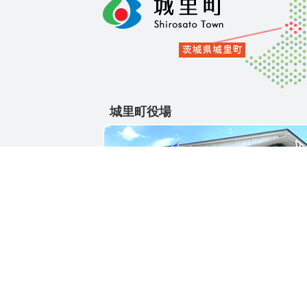
城里町役場
〒311-4391
茨城県東茨城郡城里町大字石塚1428-25
電話番号 / 029-288-3111(代)