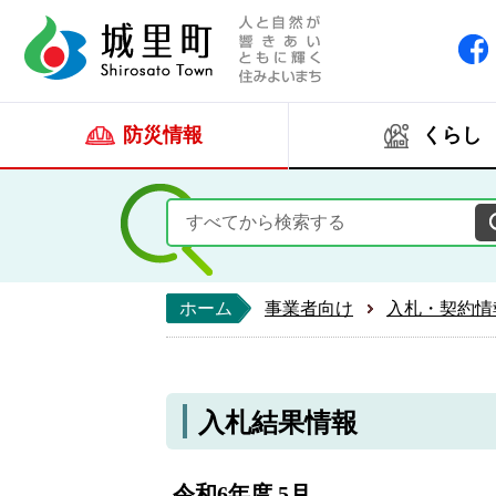
人と自然が響きあい
城里町ホー
防災情報
くらし
ホーム
事業者向け
入札・契約情
入札結果情報
令和6年度 5月