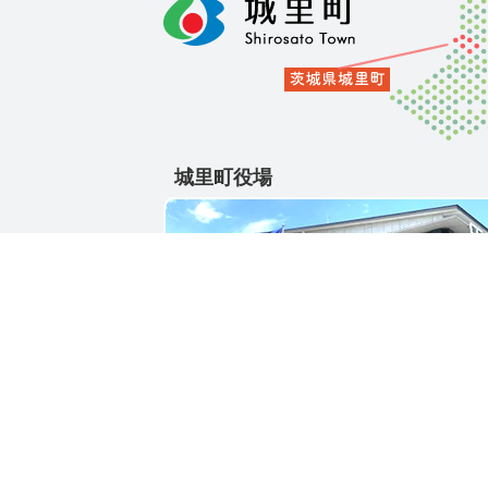
城里町役場
〒311-4391
茨城県東茨城郡城里町大字石塚1428-25
電話番号 / 029-288-3111(代)