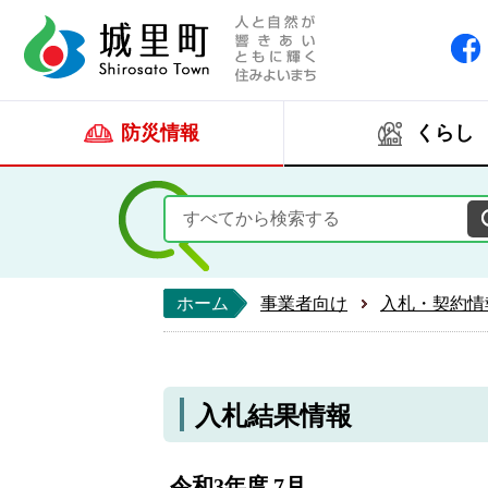
人と自然が響きあい
城里町ホー
防災情報
くらし
ホーム
事業者向け
入札・契約情
入札結果情報
令和3年度 7月