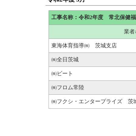
工事名称：令和2年度 常北保健
業者
東海体育指導㈱ 茨城支店
㈱全日茨城
㈱ビート
㈱フロム常陸
㈱フクシ・エンタープライズ 茨