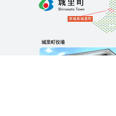
城里町役場
〒311-4391
茨城県東茨城郡城里町大字石塚1428-25
電話番号 / 029-288-3111(代)