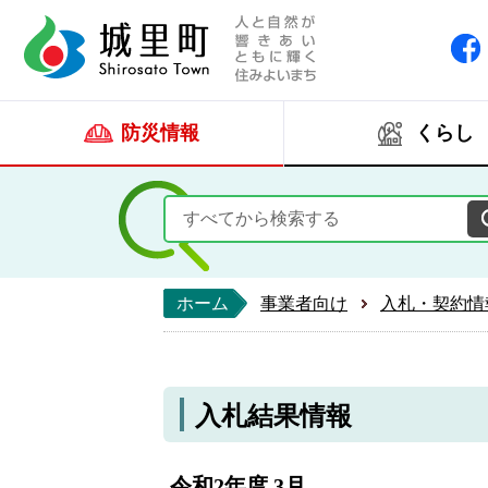
人と自然が響きあい
城里町ホー
防災情報
くらし
ホーム
事業者向け
入札・契約情
入札結果情報
令和2年度 3月