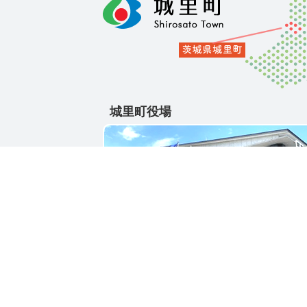
城里町役場
〒311-4391
茨城県東茨城郡城里町大字石塚1428-25
電話番号 / 029-288-3111(代)