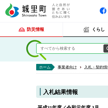
人と自然が響きあい
城里町ホー
防災情報
くらし
ホーム
事業者向け
入札・契約情
入札結果情報
平成31年度／令和元年度 3月