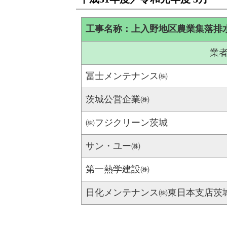
工事名称：上入野地区農業集落排
業
冨士メンテナンス㈱
茨城公営企業㈱
㈱フジクリーン茨城
サン・ユー㈱
第一熱学建設㈱
日化メンテナンス㈱東日本支店茨