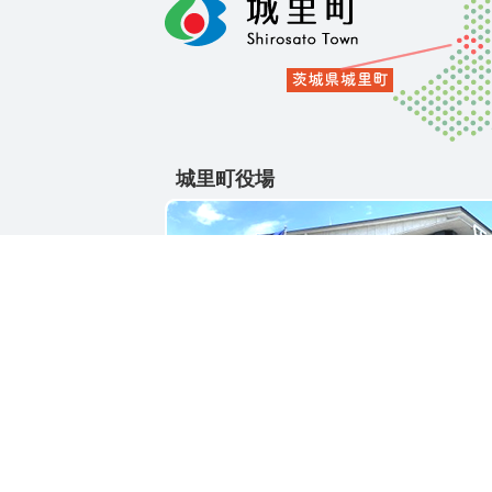
城里町役場
〒311-4391
茨城県東茨城郡城里町大字石塚1428-25
電話番号 / 029-288-3111(代)