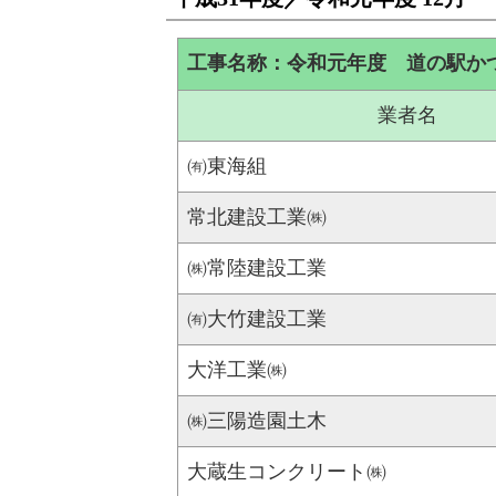
工事名称：令和元年度 道の駅か
業者名
㈲東海組
常北建設工業㈱
㈱常陸建設工業
㈲大竹建設工業
大洋工業㈱
㈱三陽造園土木
大蔵生コンクリート㈱