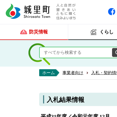
人と自然が響きあい
城里町ホー
防災情報
くらし
ホーム
事業者向け
入札・契約情
入札結果情報
平成31年度／令和元年度 12月