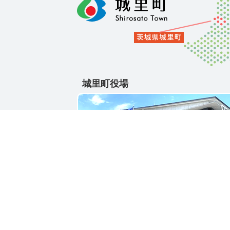
城里町役場
〒311-4391
茨城県東茨城郡城里町大字石塚1428-25
電話番号 / 029-288-3111(代)