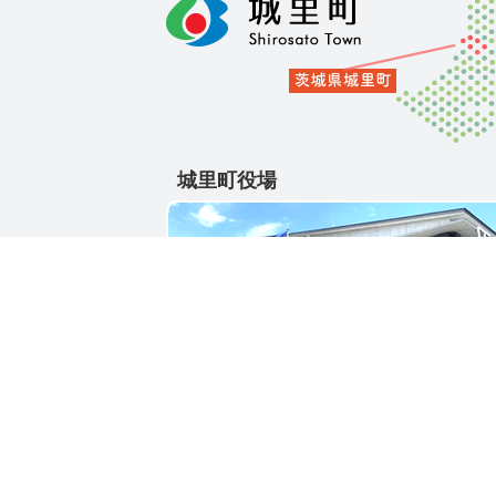
城里町役場
〒311-4391
茨城県東茨城郡城里町大字石塚1428-25
電話番号 / 029-288-3111(代)