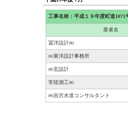
工事名称：平成１９年度町道107
業者名
冨洋設計㈱
㈱東洋設計事務所
㈱玄設計
常陸測工㈱
㈱吉沢水道コンサルタント