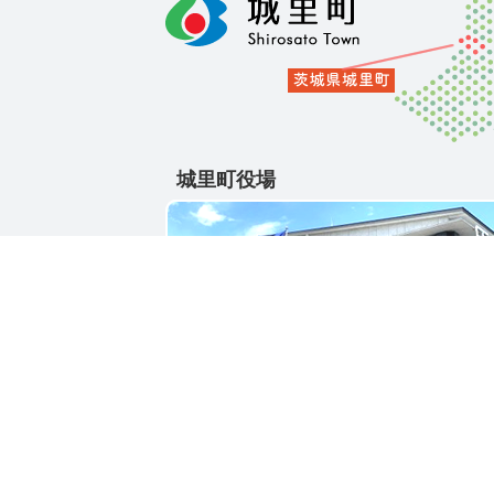
城里町役場
〒311-4391
茨城県東茨城郡城里町大字石塚1428-25
電話番号 / 029-288-3111(代)