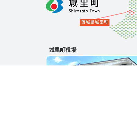
城里町役場
〒311-4391
茨城県東茨城郡城里町大字石塚1428-25
電話番号 / 029-288-3111(代)