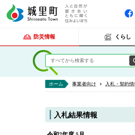
人と自然が響きあい
城里町ホー
防災情報
くらし
ホーム
事業者向け
入札・契約情
入札結果情報
令和7年度 5月