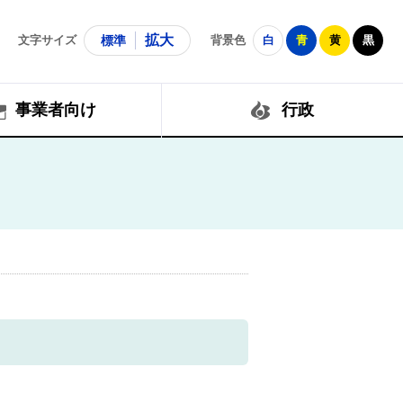
拡大
文字サイズ
標準
背景色
白
青
黄
黒
事業者向け
行政