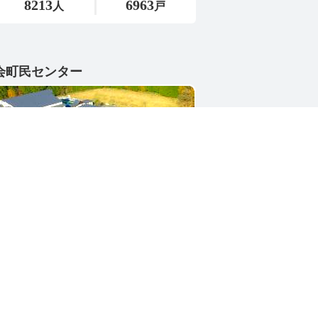
会町民センター
1-4402
県東茨城郡城里町大字小勝2268-3
号 / 0296-88-3111