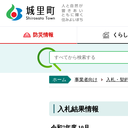
人と自然が響きあい
城里町ホー
防災情報
くらし
ホーム
事業者向け
入札・契
入札結果情報
令和7年度 10月