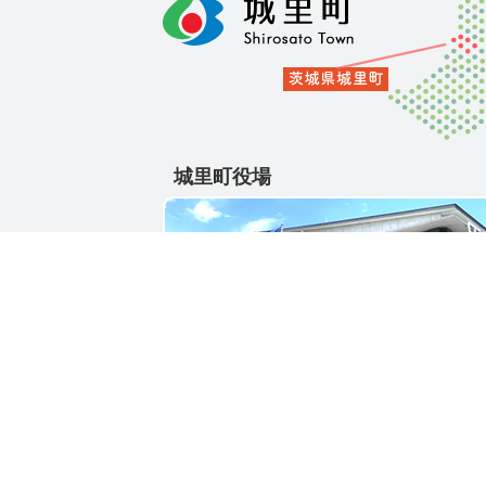
城里町役場
〒311-4391
茨城県東茨城郡城里町大字石塚1428-25
電話番号 / 029-288-3111(代)