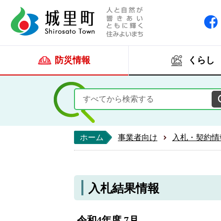
人と自然が響きあい
城里町ホー
防災情報
くらし
ホーム
事業者向け
入札・契約情
入札結果情報
令和4年度 7月