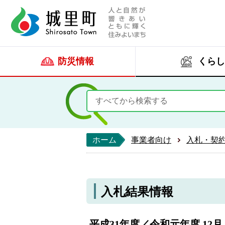
人と自然が響きあい
城里町ホー
防災情報
くらし
ホーム
事業者向け
入札・契
入札結果情報
平成31年度／令和元年度 12月