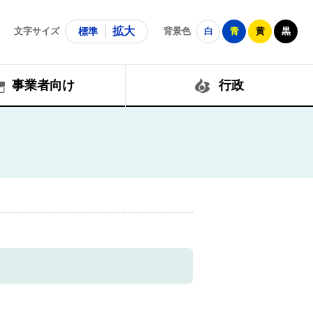
拡大
文字サイズ
標準
背景色
白
青
黄
黒
事業者向け
行政