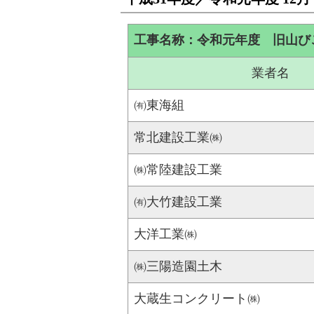
工事名称：令和元年度 旧山び
業者名
㈲東海組
常北建設工業㈱
㈱常陸建設工業
㈲大竹建設工業
大洋工業㈱
㈱三陽造園土木
大蔵生コンクリート㈱