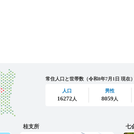
城里町
桂支所
七