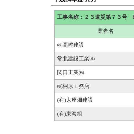
工事名称：２３道災第７３号 
業者名
㈱高嶋建設
常北建設工業㈱
関口工業㈱
㈱桐原工務店
(有)大座畑建設
(有)東海組