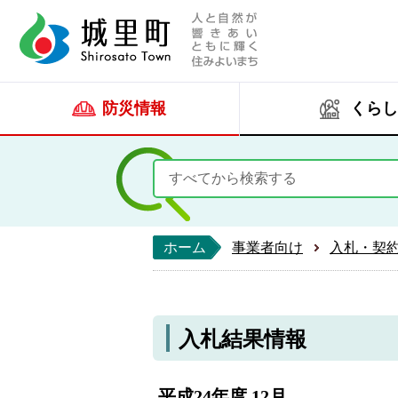
人と自然が響きあい
城里町ホー
防災情報
くらし
ホーム
事業者向け
入札・契
入札結果情報
平成24年度 12月