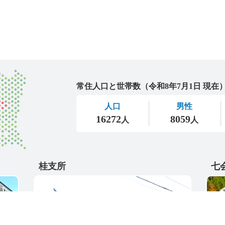
城里町
桂支所
七