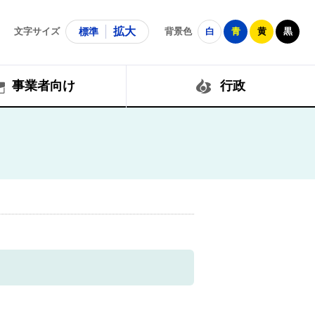
拡大
文字サイズ
標準
背景色
白
青
黄
黒
事業者向け
行政