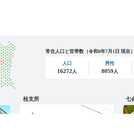
城里町
桂支所
七