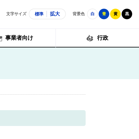
拡大
文字サイズ
標準
背景色
白
青
黄
黒
事業者向け
行政