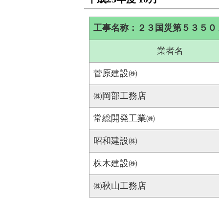
工事名称：２３国災第５３５０
業者名
菅原建設㈱
㈱岡部工務店
常総開発工業㈱
昭和建設㈱
株木建設㈱
㈱秋山工務店