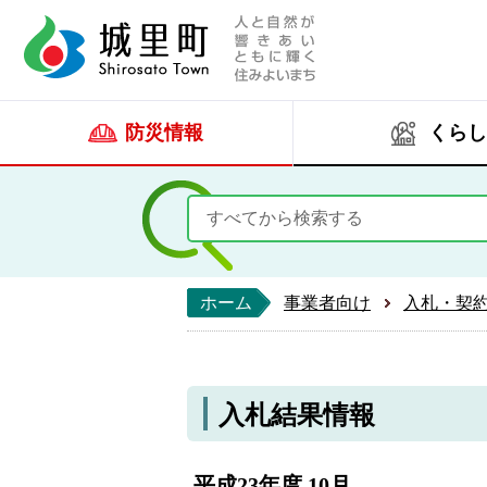
人と自然が響きあい
城里町ホー
防災情報
くらし
ホーム
事業者向け
入札・契
入札結果情報
平成23年度 10月