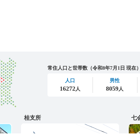
城里町
桂支所
七