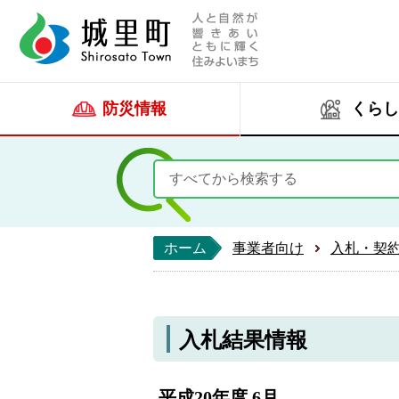
人と自然が響きあい
城里町ホー
防災情報
くらし
ホーム
事業者向け
入札・契
入札結果情報
平成20年度 6月