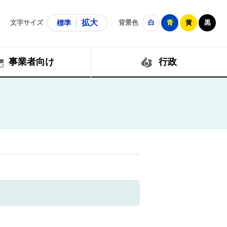
拡大
文字サイズ
標準
背景色
白
青
黄
黒
事業者向け
行政