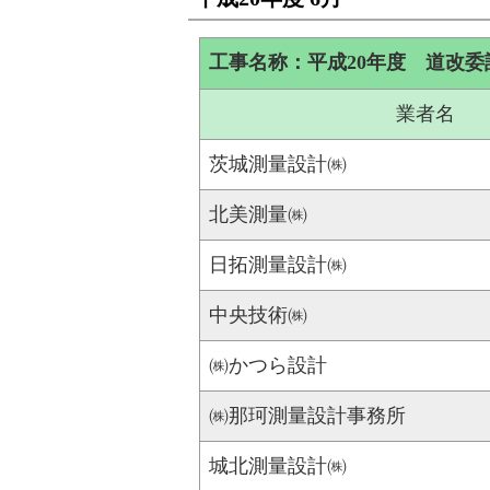
工事名称：平成20年度 道改委
業者名
茨城測量設計㈱
北美測量㈱
日拓測量設計㈱
中央技術㈱
㈱かつら設計
㈱那珂測量設計事務所
城北測量設計㈱