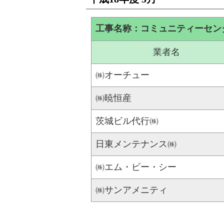
工事名称：コミュニティーセン
業者名
㈱オーチュー
㈱暁恒産
茨城ビル代行㈱
日東メンテナンス㈱
㈱エム・ビー・シー
㈱サンアメニティ