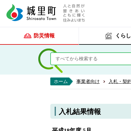
人と自然が響きあい
城里町ホー
防災情報
くらし
ホーム
事業者向け
入札・契
入札結果情報
平成18年度 5月