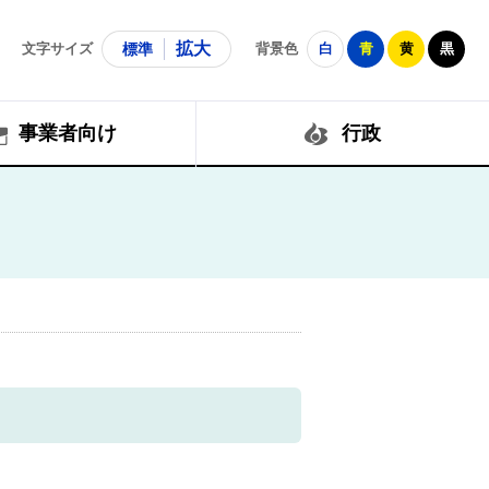
拡大
文字サイズ
標準
背景色
白
青
黄
黒
事業者向け
行政