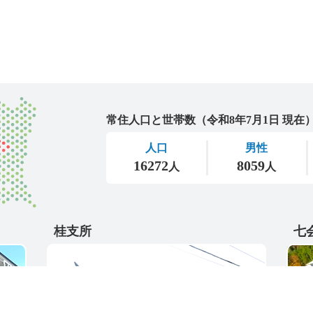
城里町
桂支所
七