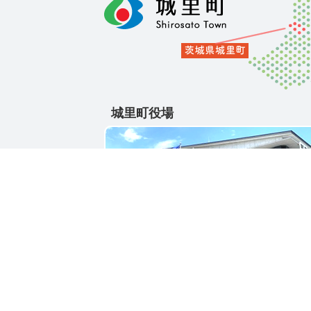
城里町役場
〒311-4391
茨城県東茨城郡城里町大字石塚1428-25
電話番号 / 029-288-3111(代)