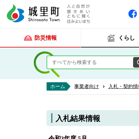
人と自然が響きあい
城里町ホー
防災情報
くらし
ホーム
事業者向け
入札・契約情
入札結果情報
令和3年度 5月