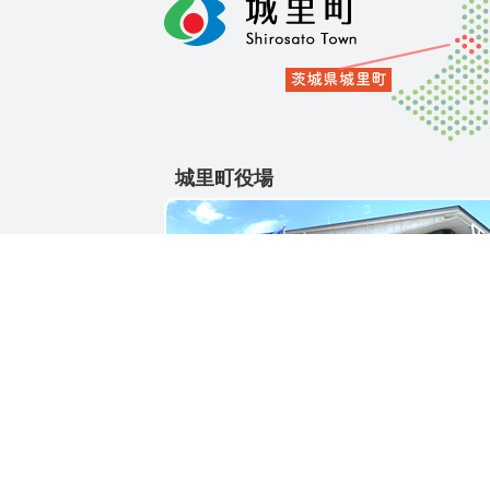
城里町役場
〒311-4391
茨城県東茨城郡城里町大字石塚1428-25
電話番号 / 029-288-3111(代)