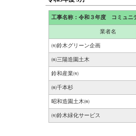
工事名称：令和３年度 コミュニ
業者名
㈲鈴木グリーン企画
㈱三陽造園土木
鈴和産業㈲
㈱千本杉
昭和造園土木㈱
㈲鈴木緑化サービス