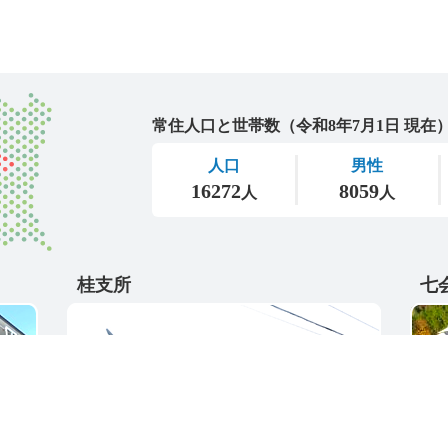
城里町
桂支所
七