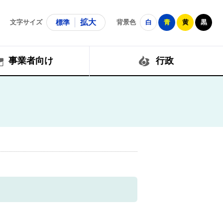
拡大
文字サイズ
標準
背景色
白
青
黄
黒
事業者向け
行政