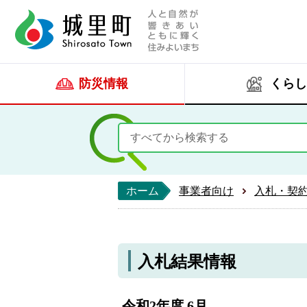
人と自然が響きあい
城里町ホー
防災情報
くらし
ホーム
事業者向け
入札・契
入札結果情報
令和2年度 6月